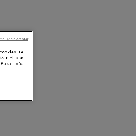
tinuar sin aceptar
 cookies se
izar el uso
. Para más