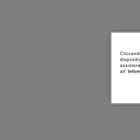
Cliccando
dispositi
assister
all’
Infor