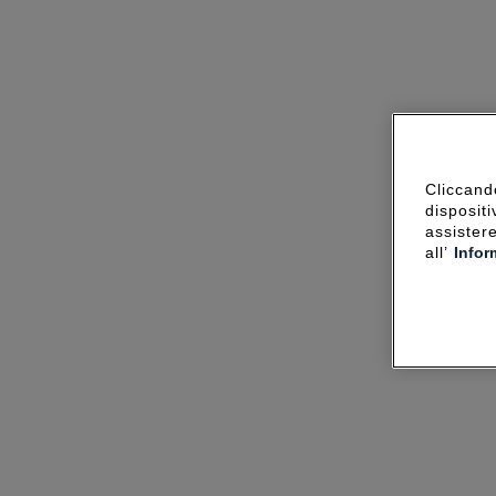
Cliccando
dispositi
assister
all’
Infor