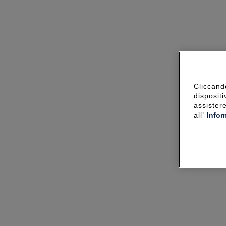
Cliccando
dispositi
assister
all’
Infor