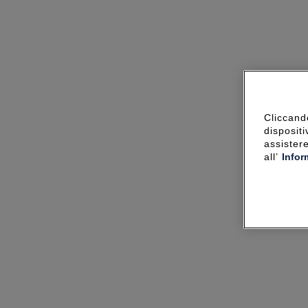
Cliccando
dispositi
assister
all’
Infor