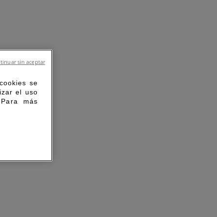
tinuar sin aceptar
 cookies se
izar el uso
. Para más