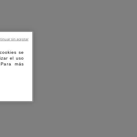
tinuar sin aceptar
 cookies se
izar el uso
. Para más