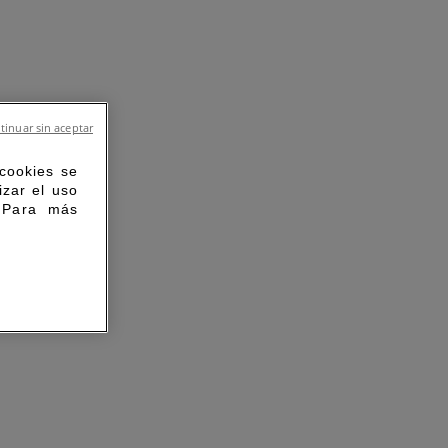
tinuar sin aceptar
 cookies se
izar el uso
. Para más