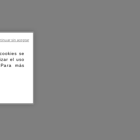
tinuar sin aceptar
 cookies se
izar el uso
. Para más