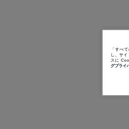
「すべて
し、サイ
スに C
グプライ