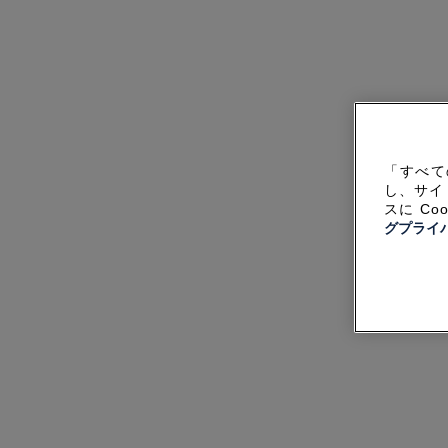
「すべて
し、サイ
スに C
グプライ