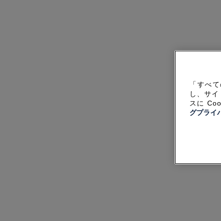
「すべて
し、サイ
スに C
グプライ